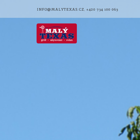
,
INFO@MALYTEXAS.CZ
+420 734 100 063