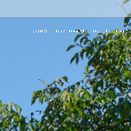
DOMŮ
UBYTOVÁNÍ
OKOLÍ
GALER