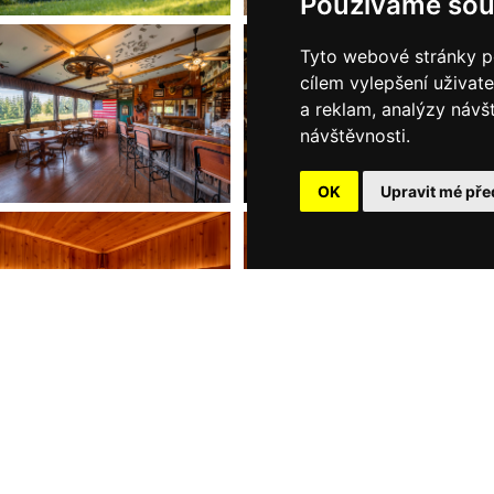
Používáme sou
Tyto webové stránky po
cílem vylepšení uživat
a reklam, analýzy návš
návštěvnosti.
OK
Upravit mé pře