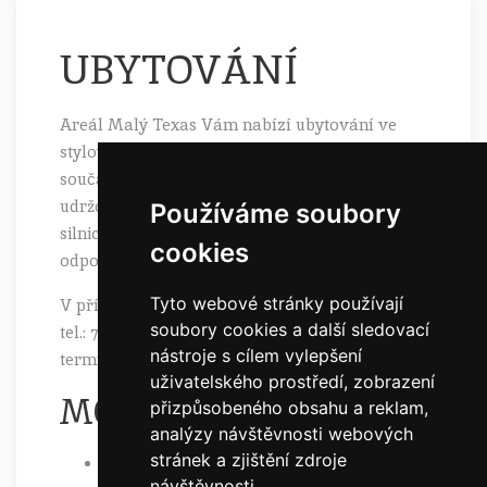
UBYTOVÁNÍ
Areál Malý Texas
Vám nabízí ubytování ve
stylových pokojích a apartmánech. Objekt je
součástí velkého přírodního areálu s
udržovanými loukami a vlastní příjezdovou
Používáme soubory
silnicí. Najdete u nás tak absolutní klid k
cookies
odpočinku.
Tyto webové stránky používají
V případě zájmu nás neváhejte kontaktovat na
soubory cookies a další sledovací
tel.: 734 100 063. Rádi Vám sdělíme volné
nástroje s cílem vylepšení
termíny a možnosti.
uživatelského prostředí, zobrazení
MOŽNOSTI VYŽITÍ
přizpůsobeného obsahu a reklam,
analýzy návštěvnosti webových
stránek a zjištění zdroje
společenská místnost
návštěvnosti.