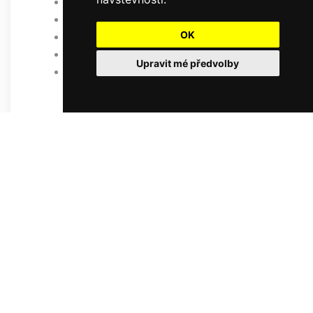
posezení v country saloonu
venkovní bazén v sezóně
OK
volejbalové hřiště - travnaté
pěší turistika a cyklostezky
Upravit mé předvolby
v zimním období běžecké lyžování
v místě a možnost sjezdového lyžování
v blízkých skiareálech Deštné v O.h. a
Zdobnice.
Wellnes s parní a finskou saunou,
odpočinková místnost s výhledem na
malebnou krajinu areálu, venkovní
chladící box .Cena za privátní saunu je
1.500,- pro 2 osoby na 90 minut
Discgolfové hřiště rozložené po celém
areálu.Cena: 80,-/ osoba